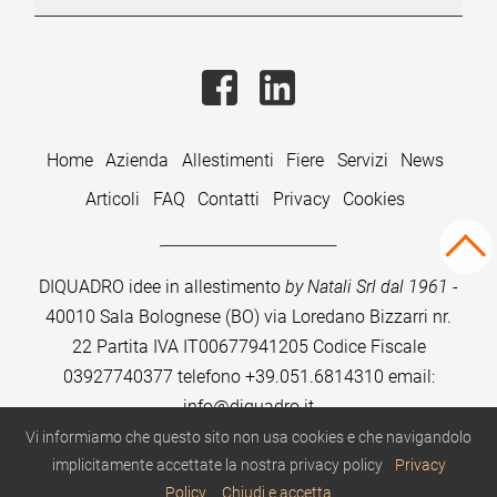
Home
Azienda
Allestimenti
Fiere
Servizi
News
Articoli
FAQ
Contatti
Privacy
Cookies
DIQUADRO idee in allestimento
by Natali Srl dal 1961
-
40010 Sala Bolognese (BO) via Loredano Bizzarri nr.
22
Partita IVA IT00677941205 Codice Fiscale
03927740377 telefono
+39.051.6814310
email:
info@diquadro.it
Vi informiamo che questo sito non usa cookies e che navigandolo
© Diquadro 2024
implicitamente accettate la nostra privacy policy
Privacy
Policy
Chiudi e accetta