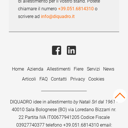
di allestimento per il vostro stand. Potete
chiamare il numero
+39.051.6814310
o
scrivere ad
info@diquadro.it
Home
Azienda
Allestimenti
Fiere
Servizi
News
Articoli
FAQ
Contatti
Privacy
Cookies
DIQUADRO idee in allestimento
by Natali Srl dal 1961
-
40010 Sala Bolognese (BO) via Loredano Bizzarri nr.
22
Partita IVA IT00677941205 Codice Fiscale
03927740377 telefono
+39.051.6814310
email: