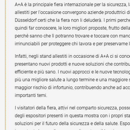
A+A è la principale fiera internazionale per la sicurezza, 
allestiti per l'occasione convergono aziende produttrici di
Düsseldorf certi che la fiera non li deluderà. I primi perch
quindi far conoscere, le loro migliori proposte, frutto del
perché sanno che lì potranno trovare e toccare con mano 
irrinunciabili per proteggere chi lavora e per preservarne 
Infatti, negli stand allestiti in occasione di A+A ci si con
presentano nuovi prodotti e nuove soluzioni che contribu
efficiente e più sano. I nuovi approcci e le nuove tecnolog
più una migliore salute a lungo termine e una maggiore sic
maggior rischio di infortunio, contribuendo anche ad accr
importanti temi.
I visitatori della fiera, attivi nel comparto sicurezza, p
degli espositori presenti in questa mostra con i propri st
soluzioni per il futuro della sicurezza e della salute. Es