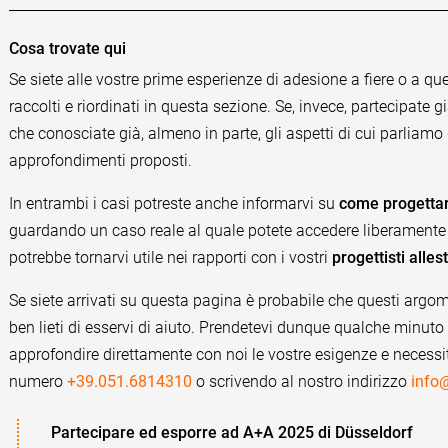
Cosa trovate qui
Se siete alle vostre prime esperienze di adesione a fiere o a quest
raccolti e riordinati in questa sezione. Se, invece, partecipate 
che conosciate già, almeno in parte, gli aspetti di cui parliamo 
approfondimenti proposti.
In entrambi i casi potreste anche informarvi su
come progettare
guardando un caso reale al quale potete accedere liberamente a
potrebbe tornarvi utile nei rapporti con i vostri
progettisti alles
Se siete arrivati su questa pagina è probabile che questi argome
ben lieti di esservi di aiuto. Prendetevi dunque qualche minuto 
approfondire direttamente con noi le vostre esigenze e necessit
numero
+39.051.6814310
o scrivendo al nostro indirizzo
info@
Partecipare ed esporre ad A+A 2025 di Düsseldorf