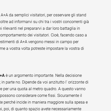
d A+A da semplici visitatori, per osservare gli stand
oltre ad informarvi su chi tra i vostri concorrenti già
ilevanti nel prepararvi a dar loro battaglia in
l comportamento dei visitatori. Cioè, facendo caso a
allestimenti di A+A vengono messi in campo per
come a vostra volta potreste impostare la vostra di
A+A
è un argomento importante. Nella decisione
 in parte no. Dipende da voi anzitutto l' orizzonte di
ore per una quota al metro quadro. A questo vanno
i possono considerare come fissi. Sicuramente il
nte perché incide in maniera maggiore sulla spesa e
voi, poi, di quanto spazio avete necessariamente