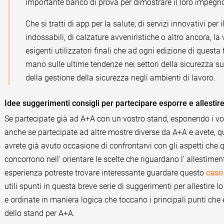
importante banco di prova per dimostrare il loro impegno, i
Che si tratti di app per la salute, di servizi innovativi per
indossabili, di calzature avveniristiche o altro ancora, la
esigenti utilizzatori finali che ad ogni edizione di quest
mano sulle ultime tendenze nei settori della sicurezza su
della gestione della sicurezza negli ambienti di lavoro.
Idee suggerimenti consigli per partecipare esporre e allestir
Se partecipate già ad A+A con un vostro stand, esponendo i vost
anche se partecipate ad altre mostre diverse da A+A e avete, qu
avrete già avuto occasione di confrontarvi con gli aspetti che q
concorrono nell' orientare le scelte che riguardano l' allestime
esperienza potreste trovare interessante guardare questo
caso 
utili spunti in questa breve serie di suggerimenti per allestire 
e ordinate in maniera logica che toccano i principali punti che è
dello stand per A+A.