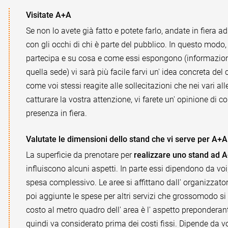
Visitate A+A
Se non lo avete già fatto e potete farlo, andate in fiera a
con gli occhi di chi è parte del pubblico. In questo modo, 
partecipa e su cosa e come essi espongono (informazioni r
quella sede) vi sarà più facile farvi un' idea concreta de
come voi stessi reagite alle sollecitazioni che nei vari 
catturare la vostra attenzione, vi farete un' opinione di 
presenza in fiera.
Valutate le dimensioni dello stand che vi serve per A+A
La superficie da prenotare per
realizzare uno stand ad 
influiscono alcuni aspetti. In parte essi dipendono da voi;
spesa complessivo. Le aree si affittano dall' organizzat
poi aggiunte le spese per altri servizi che grossomodo s
costo al metro quadro dell' area è l' aspetto prepondera
quindi va considerato prima dei costi fissi. Dipende da 