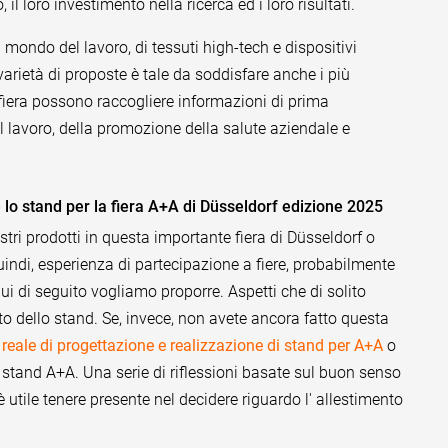
l loro investimento nella ricerca ed i loro risultati.
 il mondo del lavoro, di tessuti high-tech e dispositivi
 varietà di proposte è tale da soddisfare anche i più
a fiera possono raccogliere informazioni di prima
l lavoro, della promozione della salute aziendale e
e lo stand per la fiera A+A di Düsseldorf edizione 2025
ri prodotti in questa importante fiera di Düsseldorf o
indi, esperienza di partecipazione a fiere, probabilmente
ui di seguito vogliamo proporre. Aspetti che di solito
nto dello stand. Se, invece, non avete ancora fatto questa
reale di progettazione e realizzazione di stand per A+A
o
lo stand A+A. Una serie di riflessioni basate sul buon senso
 utile tenere presente nel decidere riguardo l' allestimento